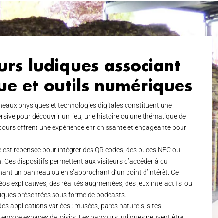
urs ludiques associant
ue et outils numériques
eaux physiques et technologies digitales constituent une
sive pour découvrir un lieu, une histoire ou une thématique de
rcours offrent une expérience enrichissante et engageante pour
le est repensée pour intégrer des QR codes, des puces NFC ou
. Ces dispositifs permettent aux visiteurs d’accéder à du
nt un panneau ou en s’approchant d’un point d’intérêt. Ce
os explicatives, des réalités augmentées, des jeux interactifs, ou
riques présentées sous forme de podcasts.
des applications variées : musées, parcs naturels, sites
u encore espaces de loisirs. Les parcours ludiques peuvent être