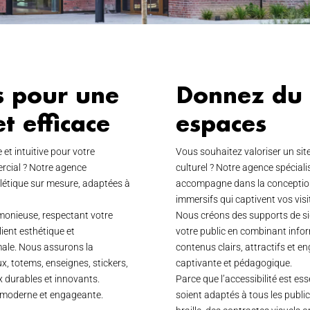
s pour une
Donnez du 
et efficace
espaces
et intuitive pour votre
Vous souhaitez valoriser un sit
ercial ? Notre agence
culturel ? Notre agence spéciali
nalétique sur mesure, adaptées à
accompagne dans la conception 
immersifs qui captivent vos visi
monieuse, respectant votre
Nous créons des supports de si
ient esthétique et
votre public en combinant infor
imale. Nous assurons la
contenus clairs, attractifs et e
, totems, enseignes, stickers,
captivante et pédagogique.
ux durables et innovants.
Parce que l’accessibilité est ess
ce moderne et engageante.
soient adaptés à tous les publi