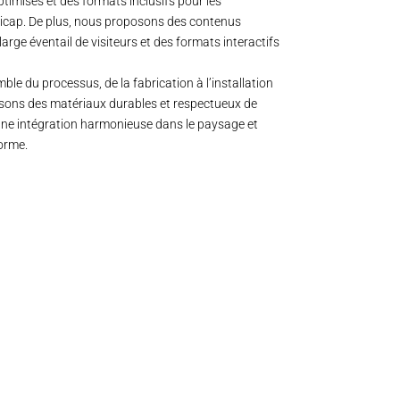
optimisés et des formats inclusifs pour les
icap. De plus, nous proposons des contenus
large éventail de visiteurs et des formats interactifs
le du processus, de la fabrication à l’installation
lisons des matériaux durables et respectueux de
une intégration harmonieuse dans le paysage et
orme.