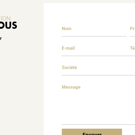
TION
OUS
r
Envoyer