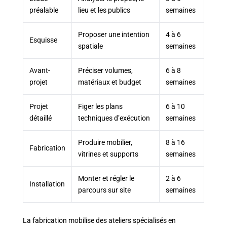
préalable
lieu et les publics
semaines
Proposer une intention
4 à 6
Esquisse
spatiale
semaines
Avant-
Préciser volumes,
6 à 8
projet
matériaux et budget
semaines
Projet
Figer les plans
6 à 10
détaillé
techniques d’exécution
semaines
Produire mobilier,
8 à 16
Fabrication
vitrines et supports
semaines
Monter et régler le
2 à 6
Installation
parcours sur site
semaines
La fabrication mobilise des ateliers spécialisés en